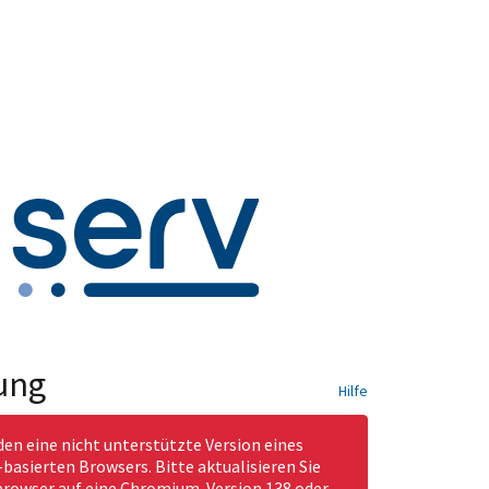
ung
Hilfe
den eine nicht unterstützte Version eines
asierten Browsers. Bitte aktualisieren Sie
rowser auf eine Chromium-Version 138 oder